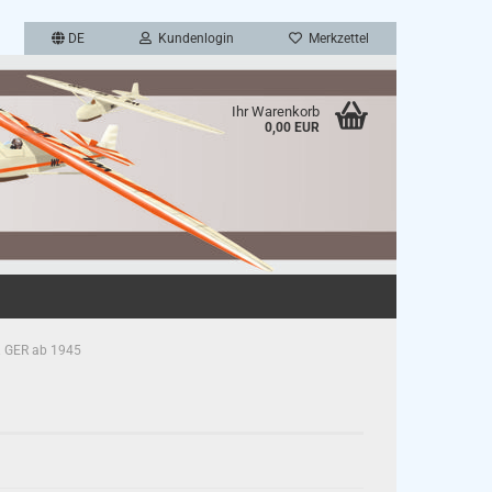
DE
Kundenlogin
Merkzettel
Ihr Warenkorb
0,00 EUR
en
. GER ab 1945
rgessen?