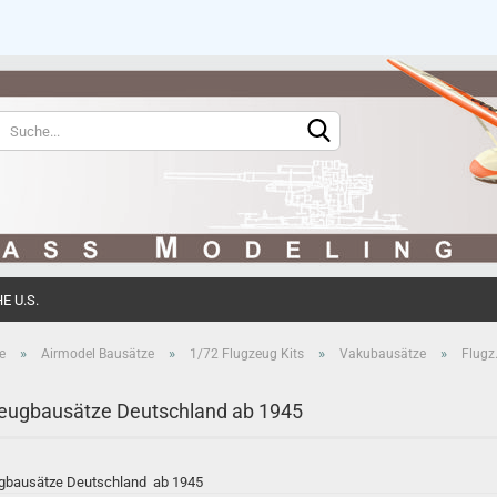
Sprache auswählen
Währung auswählen
 U.S.
Konto erstell
»
»
»
»
e
Airmodel Bausätze
1/72 Flugzeug Kits
Vakubausätze
Flugz
Passwort ve
eugbausätze Deutschland ab 1945
gbausätze Deutschland ab 1945