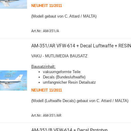
NEUHEIT 11/2011
(Modell gebaut von C. Attard / MALTA)
Art.Nr.: AM-351/A
AM-351/AR VFW-614 + Decal Luftwaffe + RESI
VAKU - MUTLIMEDIA BAUSATZ
Bausatzinhalt:
vakuumgeformte Teile
Decals (Bundesluftwaffe)
umfangreicher Resin Detailsatz
NEUHEIT 11/2011
(Modell (Luftwaffe Decals) gebaut von C. Attard / MALTA)
Art.Nr.: AM-351/AR
AM-351/B VFW-614 + Decal Prototyp