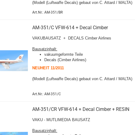
(Modell (Luftwaffe Decals) gebaut von C. Attard / MALTA)
Art.Nr.: AM-351/BR
AM-351/C VFW-614 + Decal Cimber
VAKUBAUSATZ + DECALS
Cimber Airlines
Bausatzinhalt:
vakuumgeformte Teile
Decals (Cimber Airlines)
NEUHEIT 11/2011
(Modell
(Luftwaffe Decals)
gebaut von C. Attard / MALTA)
Art.Nr.: AM-351/C
AM-351/CR VFW-614 + Decal Cimber + RESIN
VAKU - MUTLIMEDIA BAUSATZ
Bausatzinhalt: