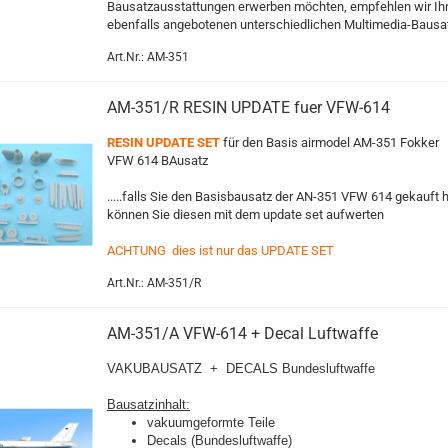
Bausatzausstattungen erwerben möchten, empfehlen wir Ih
ebenfalls angebotenen unterschiedlichen Multimedia-Bausa
Art.Nr.: AM-351
AM-351/R RESIN UPDATE fuer VFW-614
RESIN UPDATE SET
für den Basis airmodel AM-351 Fokker
VFW 614 BAusatz
.....falls Sie den Basisbausatz der AN-351 VFW 614 gekauft 
können Sie diesen mit dem update set aufwerten
ACHTUNG dies ist nur das UPDATE SET
Art.Nr.: AM-351/R
AM-351/A VFW-614 + Decal Luftwaffe
VAKUBAUSATZ + DECALS
Bundesluftwaffe
Bausatzinhalt:
vakuumgeformte Teile
Decals (Bundesluftwaffe)