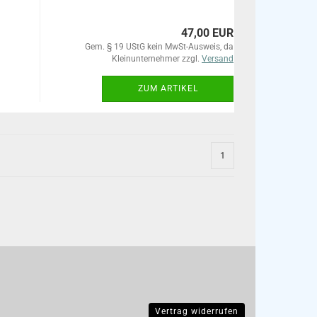
47,00 EUR
Gem. § 19 UStG kein MwSt-Ausweis, da
Kleinunternehmer zzgl.
Versand
ZUM ARTIKEL
1
Vertrag widerrufen