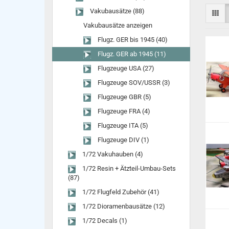
Vakubausätze (88)
Vakubausätze anzeigen
Flugz. GER bis 1945 (40)
Flugz. GER ab 1945 (11)
Flugzeuge USA (27)
Flugzeuge SOV/USSR (3)
Flugzeuge GBR (5)
Flugzeuge FRA (4)
Flugzeuge ITA (5)
Flugzeuge DIV (1)
1/72 Vakuhauben (4)
1/72 Resin + Ätzteil-Umbau-Sets
(87)
1/72 Flugfeld Zubehör (41)
1/72 Dioramenbausätze (12)
1/72 Decals (1)