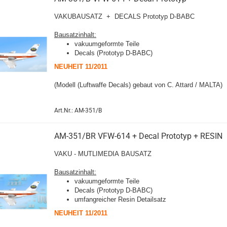
VAKUBAUSATZ + DECALS
Prototyp D-BABC
Bausatzinhalt:
vakuumgeformte Teile
Decals (
Prototyp D-BABC
)
NEUHEIT 11/2011
(Modell
(Luftwaffe Decals)
gebaut von C. Attard / MALTA)
Art.Nr.: AM-351/B
AM-351/BR VFW-614 + Decal Prototyp + RESIN
VAKU - MUTLIMEDIA BAUSATZ
Bausatzinhalt:
vakuumgeformte Teile
Decals (
Prototyp D-BABC
)
umfangreicher Resin Detailsatz
NEUHEIT 11/2011