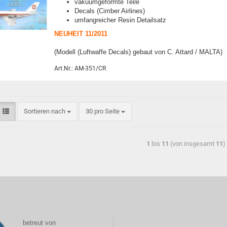
vakuumgeformte Teile
Decals (Cimber Airlines)
umfangreicher Resin Detailsatz
NEUHEIT 11/2011
(Modell (Luftwaffe Decals) gebaut von C. Attard / MALTA)
Art.Nr.: AM-351/CR
Sortieren nach
30 pro Seite
1
bis
11
(von insgesamt
11
)
betreut von