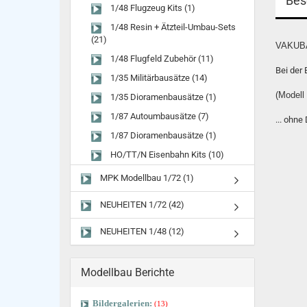
Bes
1/48 Flugzeug Kits (1)
1/48 Resin + Ätzteil-Umbau-Sets
(21)
VAKUB
1/48 Flugfeld Zubehör (11)
Bei der 
1/35 Militärbausätze (14)
(Modell
1/35 Dioramenbausätze (1)
1/87 Autoumbausätze (7)
... ohne
1/87 Dioramenbausätze (1)
HO/TT/N Eisenbahn Kits (10)
MPK Modellbau 1/72 (1)
NEUHEITEN 1/72 (42)
NEUHEITEN 1/48 (12)
Modellbau Berichte
Bildergalerien:
(13)