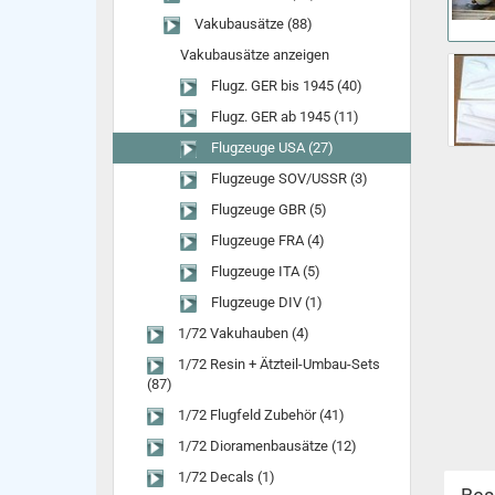
Vakubausätze (88)
Vakubausätze anzeigen
Flugz. GER bis 1945 (40)
Flugz. GER ab 1945 (11)
Flugzeuge USA (27)
Flugzeuge SOV/USSR (3)
Flugzeuge GBR (5)
Flugzeuge FRA (4)
Flugzeuge ITA (5)
Flugzeuge DIV (1)
1/72 Vakuhauben (4)
1/72 Resin + Ätzteil-Umbau-Sets
(87)
1/72 Flugfeld Zubehör (41)
1/72 Dioramenbausätze (12)
1/72 Decals (1)