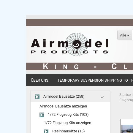
Alle
ÜBER UNS
TEMPORARY SUSPENSION SHIPPING TO THE
Startseit
Airmodel Bausätze (258)
Flugzeu
Airmodel Bausätze anzeigen
1/72 Flugzeug Kits (103)
1/72 Flugzeug Kits anzeigen
Resinbausätze (15)