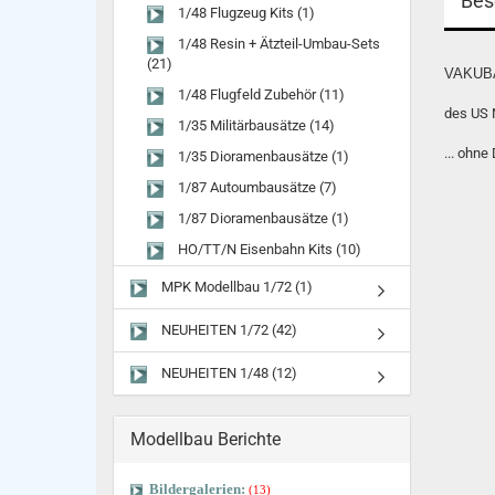
Bes
1/48 Flugzeug Kits (1)
1/48 Resin + Ätzteil-Umbau-Sets
(21)
VAKUB
1/48 Flugfeld Zubehör (11)
des US 
1/35 Militärbausätze (14)
... ohne
1/35 Dioramenbausätze (1)
1/87 Autoumbausätze (7)
1/87 Dioramenbausätze (1)
HO/TT/N Eisenbahn Kits (10)
MPK Modellbau 1/72 (1)
NEUHEITEN 1/72 (42)
NEUHEITEN 1/48 (12)
Modellbau Berichte
Bildergalerien:
(13)