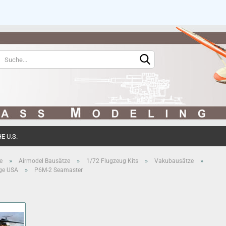
Sprache auswählen
Währung auswählen
 U.S.
Konto erstell
»
»
»
»
e
Airmodel Bausätze
1/72 Flugzeug Kits
Vakubausätze
»
ge USA
P6M-2 Seamaster
Passwort ve