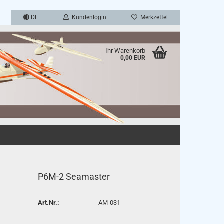
DE
Kundenlogin
Merkzettel
Ihr Warenkorb
0,00 EUR
en
rgessen?
P6M-2 Seamaster
Art.Nr.:
AM-031