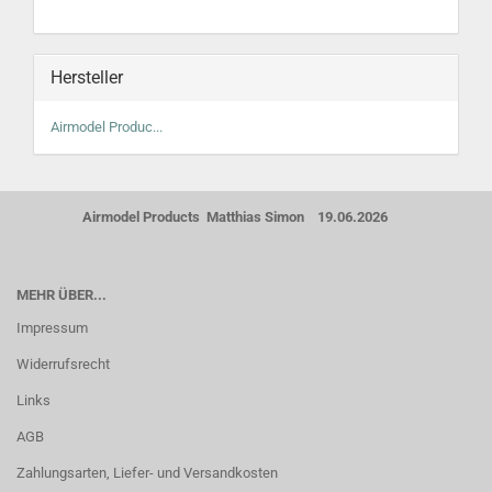
Hersteller
Airmodel Produc...
Airmodel Products Matthias Simon 19.06.2026
MEHR ÜBER...
Impressum
Widerrufsrecht
Links
AGB
Zahlungsarten, Liefer- und Versandkosten