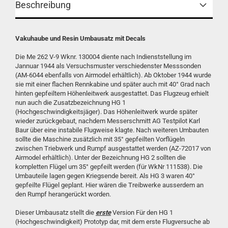
Beschreibung
Vakuhaube und Resin Umbausatz mit Decals
Die Me 262 V-9 Wknr. 130004 diente nach Indienststellung im
Jannuar 1944 als Versuchsmuster verschiedenster Messsonden
(AM-6044 ebenfalls von Airmodel erhältlich). Ab Oktober 1944 wurde
sie mit einer flachen Rennkabine und später auch mit 40° Grad nach
hinten gepfeiltem Höhenleitwerk ausgestattet. Das Flugzeug erhielt
nun auch die Zusatzbezeichnung HG 1
(Hochgeschwindigkeitsjäger). Das Höhenleitwerk wurde später
wieder zurückgebaut, nachdem Messerschmitt AG Testpilot Karl
Baur über eine instabile Flugweise klagte. Nach weiteren Umbauten
sollte die Maschine zusätzlich mit 35° gepfeilten Vorflügeln
zwischen Triebwerk und Rumpf ausgestattet werden (AZ-72017 von
Airmodel erhältlich). Unter der Bezeichnung HG 2 sollten die
kompletten Flügel um 35° gepfeilt werden (für WkNr 111538). Die
Umbauteile lagen gegen Kriegsende bereit. Als HG 3 waren 40°
gepfeilte Flügel geplant. Hier wären die Treibwerke ausserdem an
den Rumpf herangerückt worden.
Dieser Umbausatz stellt die
erste
Version Für den HG 1
(Hochgeschwindigkeit) Prototyp dar, mit dem erste Flugversuche ab