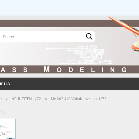
Sprache auswählen
Währung auswählen
 U.S.
Konto erstell
»
»
e
NEUHEITEN 1/72
Me 262 A/B VakuKanzel set 1/72
Passwort ve