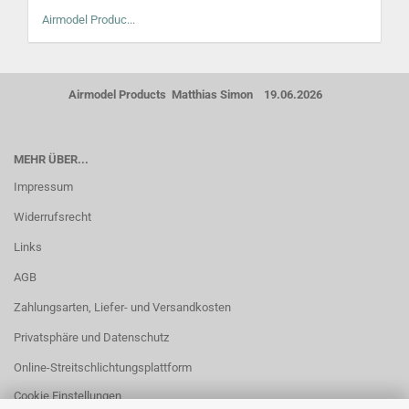
Airmodel Produc...
Airmodel Products Matthias Simon 19.06.2026
MEHR ÜBER...
Impressum
Widerrufsrecht
Links
AGB
Zahlungsarten, Liefer- und Versandkosten
Privatsphäre und Datenschutz
Online-Streitschlichtungsplattform
Cookie Einstellungen