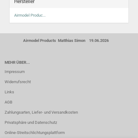
Hersteller
Airmodel Produc...
Airmodel Products Matthias Simon 19.06.2026
MEHR ÜBER...
Impressum
Widerrufsrecht
Links
AGB
Zahlungsarten, Liefer- und Versandkosten
Privatsphäre und Datenschutz
Online-Streitschlichtungsplattform