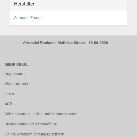
Hersteller
Airmodel Produc...
Airmodel Products Matthias Simon 19.06.2026
MEHR ÜBER...
Impressum
Widerrufsrecht
Links
AGB
Zahlungsarten, Liefer- und Versandkosten
Privatsphäre und Datenschutz
Online-Streitschlichtungsplattform