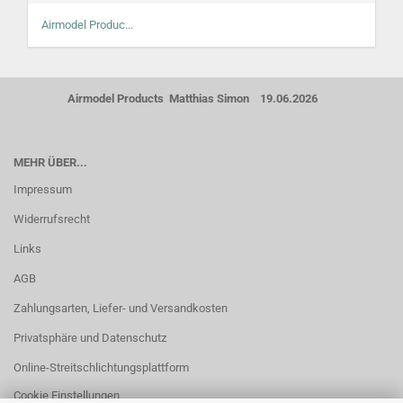
Airmodel Produc...
Airmodel Products Matthias Simon 19.06.2026
MEHR ÜBER...
Impressum
Widerrufsrecht
Links
AGB
Zahlungsarten, Liefer- und Versandkosten
Privatsphäre und Datenschutz
Online-Streitschlichtungsplattform
Cookie Einstellungen