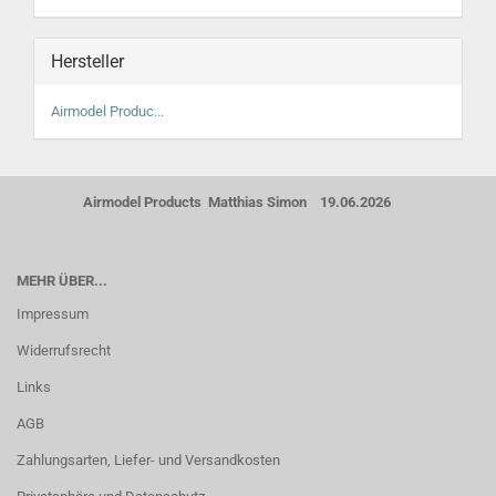
Hersteller
Airmodel Produc...
Airmodel Products Matthias Simon 19.06.2026
MEHR ÜBER...
Impressum
Widerrufsrecht
Links
AGB
Zahlungsarten, Liefer- und Versandkosten