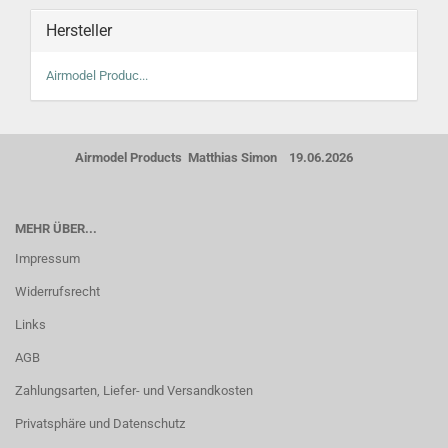
Hersteller
Airmodel Produc...
Airmodel Products Matthias Simon 19.06.2026
MEHR ÜBER...
Impressum
Widerrufsrecht
Links
AGB
Zahlungsarten, Liefer- und Versandkosten
Privatsphäre und Datenschutz