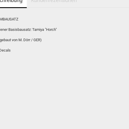
chreibung
Kundenrezensionen
UMBAUSATZ
ener Basisbausatz: Tamiya "Horch"
 gebaut von M. Dörr / GER)
 Decals