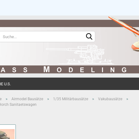
Sprache auswählen
Währung auswählen
 U.S.
Konto erstell
»
»
»
»
e
Airmodel Bausätze
1/35 Militärbausätze
Vakubausätze
 Horch Sanitaetswagen
Passwort ve