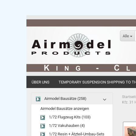
Alle
ÜBER UNS
TEMPORARY SUSPENSION SHIPPING TO THE
Startseit
Airmodel Bausätze (258)
Kfz. 31
Airmodel Bausätze anzeigen
1/72 Flugzeug Kits (103)
1/72 Vakuhauben (4)
1/72 Resin + Ätzteil-Umbau-Sets