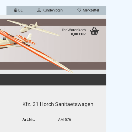
DE
Kundenlogin
Merkzettel
Ihr Warenkorb
0,00 EUR
en
rgessen?
Kfz. 31 Horch Sanitaetswagen
Art.Nr.:
AM-576