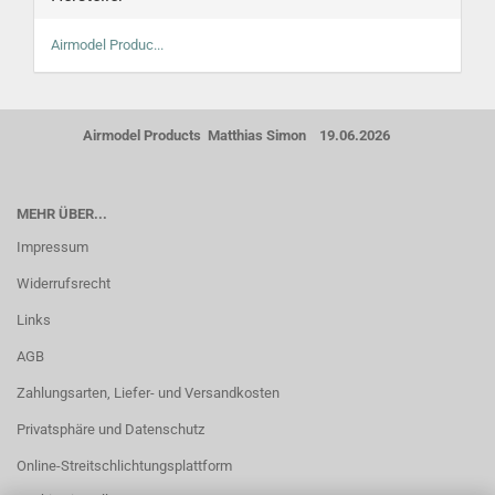
Airmodel Produc...
Airmodel Products Matthias Simon 19.06.2026
MEHR ÜBER...
Impressum
Widerrufsrecht
Links
AGB
Zahlungsarten, Liefer- und Versandkosten
Privatsphäre und Datenschutz
Online-Streitschlichtungsplattform