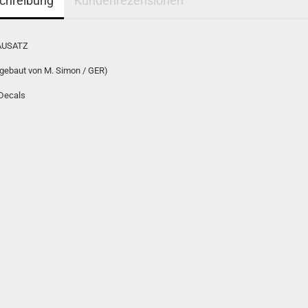
chreibung
Kundenrezensionen
AUSATZ
 gebaut von M. Simon / GER)
 Decals