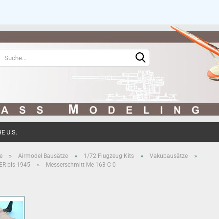
Sprache auswählen
Währung auswählen
 U.S.
Konto erstell
»
»
»
»
e
Airmodel Bausätze
1/72 Flugzeug Kits
Vakubausätze
»
ER bis 1945
Messerschmitt Me 163 C-0
Passwort ve