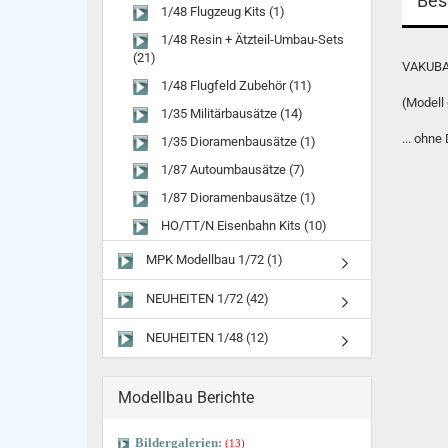
Bes
1/48 Flugzeug Kits (1)
1/48 Resin + Ätzteil-Umbau-Sets
(21)
VAKUB
1/48 Flugfeld Zubehör (11)
(Modell
1/35 Militärbausätze (14)
... ohne
1/35 Dioramenbausätze (1)
1/87 Autoumbausätze (7)
1/87 Dioramenbausätze (1)
HO/TT/N Eisenbahn Kits (10)
MPK Modellbau 1/72 (1)
NEUHEITEN 1/72 (42)
NEUHEITEN 1/48 (12)
Modellbau Berichte
Bildergalerien:
(13)