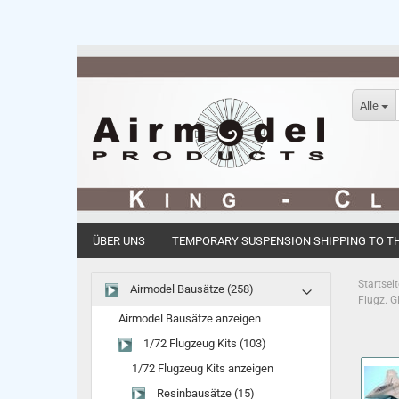
Alle
ÜBER UNS
TEMPORARY SUSPENSION SHIPPING TO THE
Startseit
Airmodel Bausätze (258)
Flugz. G
Airmodel Bausätze anzeigen
1/72 Flugzeug Kits (103)
1/72 Flugzeug Kits anzeigen
Resinbausätze (15)