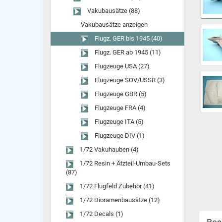
Vakubausätze (88)
Vakubausätze anzeigen
Flugz. GER bis 1945 (40)
Flugz. GER ab 1945 (11)
Flugzeuge USA (27)
Flugzeuge SOV/USSR (3)
Flugzeuge GBR (5)
Flugzeuge FRA (4)
Flugzeuge ITA (5)
Flugzeuge DIV (1)
1/72 Vakuhauben (4)
1/72 Resin + Ätzteil-Umbau-Sets
(87)
1/72 Flugfeld Zubehör (41)
1/72 Dioramenbausätze (12)
1/72 Decals (1)