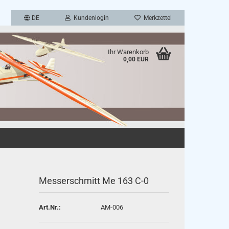
DE
Kundenlogin
Merkzettel
Ihr Warenkorb
0,00 EUR
en
rgessen?
Messerschmitt Me 163 C-0
Art.Nr.:
AM-006