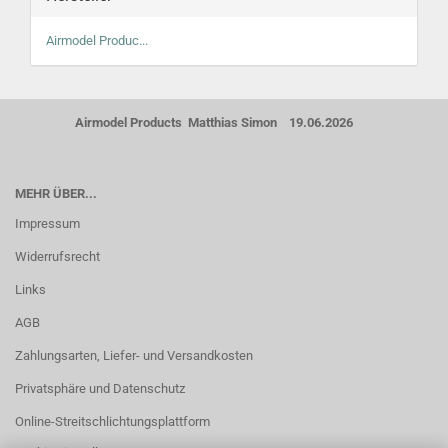
Airmodel Produc...
Airmodel Products Matthias Simon 19.06.2026
MEHR ÜBER...
Impressum
Widerrufsrecht
Links
AGB
Zahlungsarten, Liefer- und Versandkosten
Privatsphäre und Datenschutz
Online-Streitschlichtungsplattform