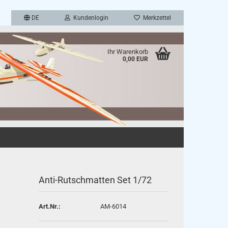
DE
Kundenlogin
Merkzettel
Ihr Warenkorb
0,00 EUR
en
rgessen?
Anti-Rutschmatten Set 1/72
Art.Nr.:
AM-6014