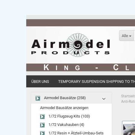
Alle
ÜBER UNS
TEMPORARY SUSPENSION SHIPPING TO THE
Startseit
Airmodel Bausätze (258)
Anti-Ru
Airmodel Bausätze anzeigen
1/72 Flugzeug Kits (103)
1/72 Vakuhauben (4)
1/72 Resin + Ätzteil-Umbau-Sets