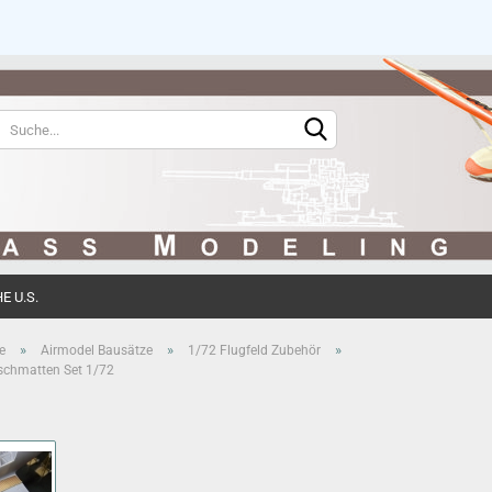
Sprache auswählen
Währung auswählen
 U.S.
Konto erstell
»
»
»
e
Airmodel Bausätze
1/72 Flugfeld Zubehör
tschmatten Set 1/72
Passwort ve