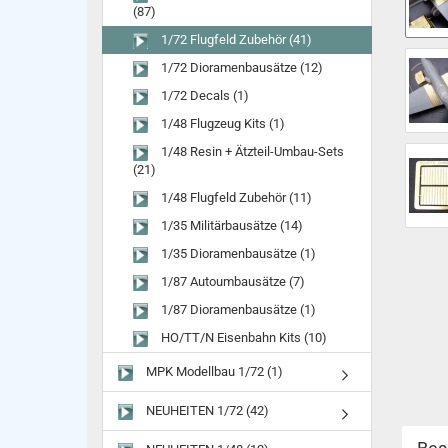
(87)
1/72 Flugfeld Zubehör (41)
1/72 Dioramenbausätze (12)
1/72 Decals (1)
1/48 Flugzeug Kits (1)
1/48 Resin + Ätzteil-Umbau-Sets
(21)
1/48 Flugfeld Zubehör (11)
1/35 Militärbausätze (14)
1/35 Dioramenbausätze (1)
1/87 Autoumbausätze (7)
1/87 Dioramenbausätze (1)
HO/TT/N Eisenbahn Kits (10)
MPK Modellbau 1/72 (1)
NEUHEITEN 1/72 (42)