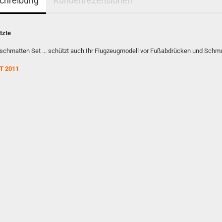
chreibung
Kundenrezensionen
tzte
tschmatten Set ... schützt auch Ihr Flugzeugmodell vor Fußabdrücken und Schmu
T 2011