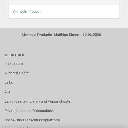
Airmodel Produc...
Airmodel Products Matthias Simon 19.06.2026
MEHR ÜBER...
Impressum
Widerrufsrecht
Links
AGB
Zahlungsarten, Liefer- und Versandkosten
Privatsphäre und Datenschutz
Online-Streitschlichtungsplattform