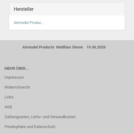
Hersteller
Airmodel Produc...
Airmodel Products Matthias Simon 19.06.2026
MEHR ÜBER...
Impressum
Widerrufsrecht
Links
AGB
Zahlungsarten, Liefer- und Versandkosten
Privatsphäre und Datenschutz