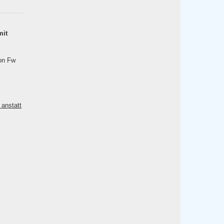
mit
von Fw
 anstatt