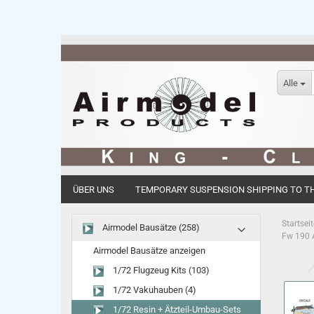
Alle
ÜBER UNS
TEMPORARY SUSPENSION SHIPPING TO THE
Startseit
Airmodel Bausätze (258)
Fw 190 
Airmodel Bausätze anzeigen
1/72 Flugzeug Kits (103)
1/72 Vakuhauben (4)
1/72 Resin + Ätzteil-Umbau-Sets