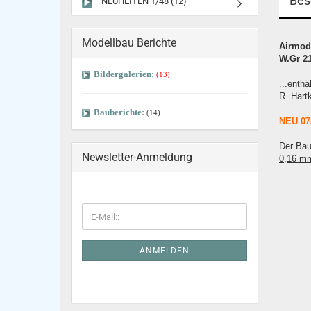
Bes
NEUHEITEN 1/48 (12)
Modellbau Berichte
Airmod
W.Gr 21
Bildergalerien:
(13)
...enth
R. Hart
Bauberichte:
(14)
NEU 07
Der Bau
Newsletter-Anmeldung
0,16 m
ANMELDEN