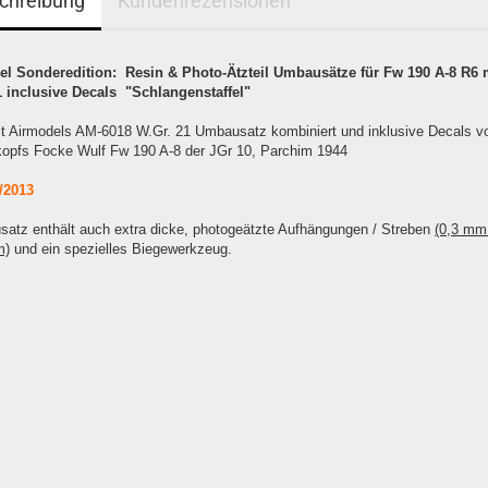
chreibung
Kundenrezensionen
el Sonderedition:
Resin & Photo-Ätzteil Umbausätze für Fw 190 A-8 R6 
 inclusive Decals "Schlangenstaffel"
ält Airmodels AM-6018 W.Gr. 21 Umbausatz kombiniert und inklusive Decals 
kopfs Focke Wulf Fw 190 A-8 der JGr 10, Parchim 1944
/2013
satz enthält auch extra dicke, photogeätzte Aufhängungen / Streben
(0,3 mm
m)
und ein spezielles Biegewerkzeug.