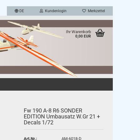
DE
Kundenlogin
Merkzettel
Ihr Warenkorb
0,00 EUR
en
rgessen?
Fw 190 A-8 R6 SONDER
EDITION Umbausatz W.Gr 21 +
Decals 1/72
Art.Nr.:
AM-6018-D