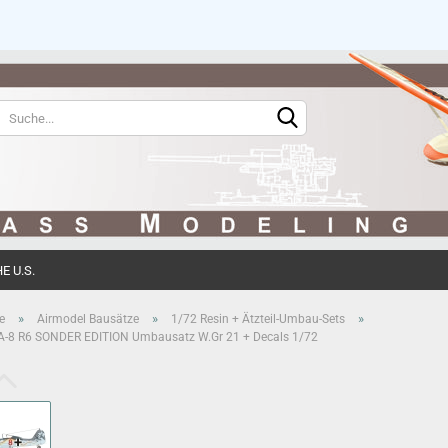
Sprache auswählen
Währung auswählen
 U.S.
Konto erstell
»
»
»
e
Airmodel Bausätze
1/72 Resin + Ätzteil-Umbau-Sets
A-8 R6 SONDER EDITION Umbausatz W.Gr 21 + Decals 1/72
Passwort ve