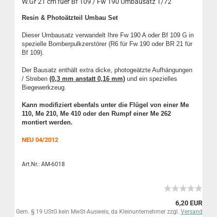
W.Gr 21 cm fuer Bf 109 / Fw 190 Umbausatz 1/72
Resin & Photoätzteil Umbau Set
Dieser Umbausatz verwandelt Ihre Fw 190 A oder Bf 109 G in
spezielle Bomberpulkzerstörer (R6 für Fw 190 oder BR 21 für
Bf 109).
Der Bausatz enthält extra dicke, photogeätzte Aufhängungen
/ Streben
(0,3 mm anstatt 0,16 mm)
und ein spezielles
Biegewerkzeug.
Kann modifiziert ebenfals unter die Flügel von einer Me
110, Me 210, Me 410 oder den Rumpf einer Me 262
montiert werden.
NEU 04/2012
Art.Nr.: AM-6018
6,20 EUR
Gem. § 19 UStG kein MwSt-Ausweis, da Kleinunternehmer zzgl.
Versand