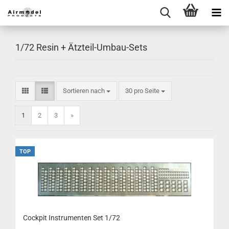
1/72 Resin + Ätzteil-Umbau-Sets
Sortieren nach
30 pro Seite
1
2
3
»
TOP
Cockpit Instrumenten Set 1/72