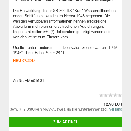
SB 800 RS "Kurt" Vers 1. Rollbombe + Transportwagen
Die Entwicklung dieser SB 800 RS "Kurt" Wasserrollbomben
gegen Schiffsziele wurden im Herbst 1943 begonnen. Die
wenigen verfügbaren Informationen nennen erfolgreiche
Abwürfe in mehreren unterschiedlichen Ausführungen.
Insgesamt sollen 560 (!) Rollbomben gefertigt worden sein,
von den keine zum Einsatz kam
Quelle: unter anderem „Deutsche Geheimwaffen 1939-
1945“; Fritz Hahn; Seite 287 ff
NEU 07/2014
Art.Nr.: AM-6016-31
12,90 EUR
Gem. § 19 UStG kein MwSt-Ausweis, da Kleinunternehmer zzgl.
Versand
ZUM ARTIKEL