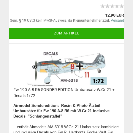
12,90 EUR
Gem. § 19 UStG kein MwSt-Ausweis, da Kleinunternehmer zzgl.
Versand
ZUM ARTIKEL
Fw 190 A-8 R6 SONDER EDITION Umbausatz W.Gr 21 +
Decals 1/72
Airmodel Sonderedition:
Resin & Photo-Ätzteil
Umbausätze für Fw 190 A-8 R6 mit W.Gr 21 inclusive
Decals "Schlangenstaffel"
...enthält Airmodels AM-6018 W.Gr. 21 Umbausatz kombiniert
und inklusive Decals von Fw R. Hartkopfs Focke Wulf Fw