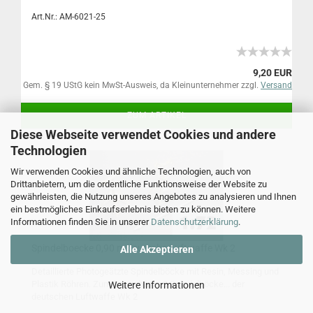
Art.Nr.: AM-6021-25
9,20 EUR
Gem. § 19 UStG kein MwSt-Ausweis, da Kleinunternehmer zzgl.
Versand
ZUM ARTIKEL
Diese Webseite verwendet Cookies und andere
Technologien
Wir verwenden Cookies und ähnliche Technologien, auch von
Drittanbietern, um die ordentliche Funktionsweise der Website zu
gewährleisten, die Nutzung unseres Angebotes zu analysieren und Ihnen
ein bestmögliches Einkaufserlebnis bieten zu können. Weitere
Informationen finden Sie in unserer
Datenschutzerklärung
.
Spindelboecke 0,90 m deutsche Luftwaffe Wk 2
Alle Akzeptieren
Detaillierte Photogeätzte Spindelböcke mit Resin, Messing und
Plastik Röhren. Zum Set gehören 2 Spindelböcke... der
Weitere Informationen
deutschen Luftwaffe Wk 2